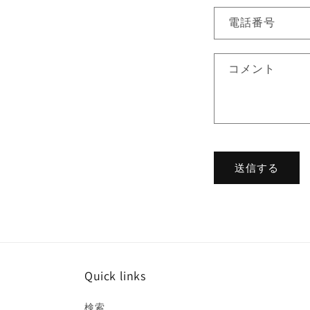
い
電話番号
合
わ
コメント
せ
フ
ォ
ー
ム
送信する
Quick links
検索