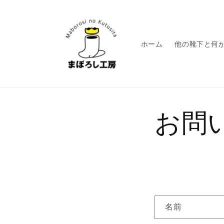
コンテ
ンツに
進む
ホーム
他の靴下と何
お問
お
名前
問